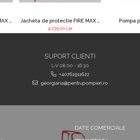
MAX 3
Jacheta de protectie FIRE MAX 3
Pompa p
®
galben, NOMEX® Tought
stingerea
4.235,00 Lei
SUPORT CLIENTI
L-V 08:00 - 16:30
+40761911622
georgiana@pentrupompieri.ro
DATE COMERCIALE