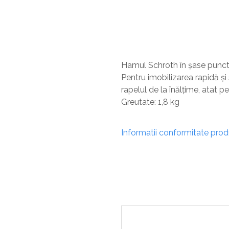
Sisteme De Avertizare
Stingatoare
Accesorii stingatoare, paturi si accesorii
antifoc
Hamul Schroth în șase puncte
Pentru imobilizarea rapidă și 
rapelul de la înălțime, atat pe
Greutate: 1,8 kg
Informatii conformitate pro