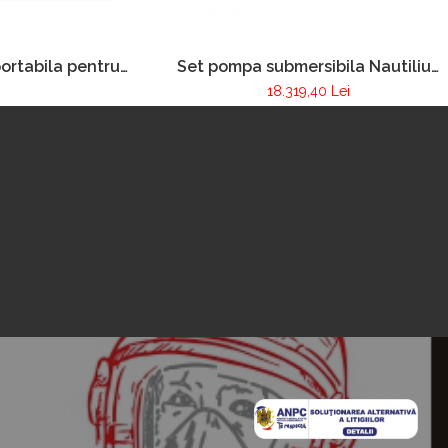
ortabila pentru
Set pompa submersibila Nautilius
 incendiilor FOX
4/1
18.319,40 Lei