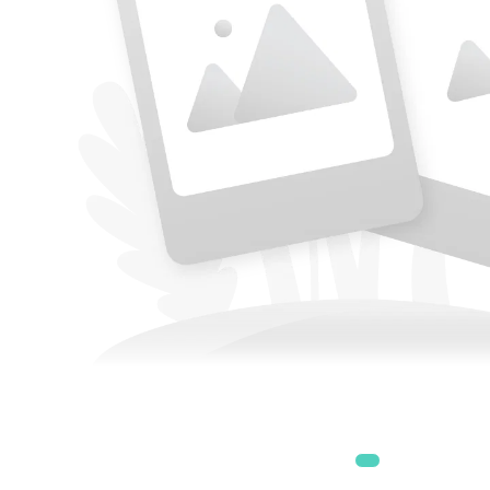
Accesorii
Accesorii generatoare
Aparate de respirat autonome
Camere Termice
Accesorii pentru camere de
termoviziune
Accesorii De Trecere A Apei Si
Spumei
Furtunuri si accesorii
Detectoare De Gaze
Accesorii detectare de gaz
Dispozitive De Masurare
Radiatii
Diverse Dispozitive De
Masurare
Filtre Si Sorburi
Pulberi De Stingere