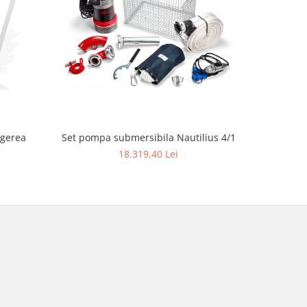
ngerea
Set pompa submersibila Nautilius 4/1
Ferăst
18.319,40 Lei