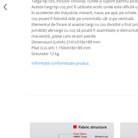
Targa tip cos, inclusiv covoraș, curele și suport pentru pici
Aceste targi tip coș pot fi utilizate acolo unde este dificilă 
în accidente din industrie, minerit, nave, pe apă, pe schele
coș poate fi folosită atât pe orizontală, cât și pe verticală
Elementul de fixare al acestei targi cu coș divizibil a fost pr
jumătăți ale targii cu coș să poată fi asamblate și demonta
mai există „piese care se pot pierde.
Dimensiuni (Lxlxh) 2141x518x189 mm
Pliat (LxLxH) 1.150x618x189 mm
Greutate: 12 kg
Informatii conformitate produs