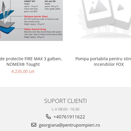
 de protectie FIRE MAX 3 galben,
Pompa portabila pentru sti
NOMEX® Tought
incendiilor FOX
4.235,00 Lei
SUPORT CLIENTI
L-V 08:00 - 16:30
+40761911622
georgiana@pentrupompieri.ro