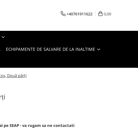
+40761911622
0,00
A
ECHIPAMENTE DE SALVARE DE LA INALTIME
cos, Două părți
ți
si pe SEAP - va rugam sa ne contactati