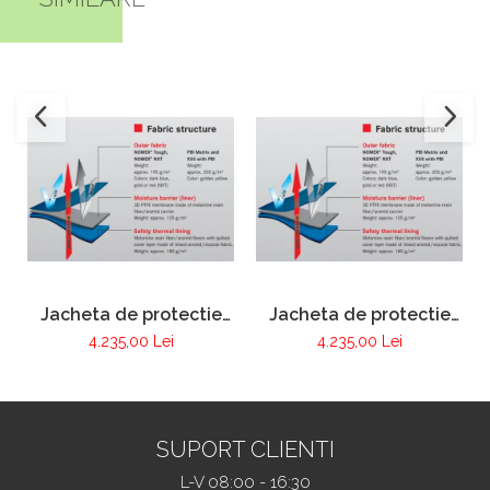
Jacheta de protectie
Jacheta de protectie
FIRE MAX 3 albastru
FIRE MAX 3 galben,
4.235,00 Lei
4.235,00 Lei
inchis, NOMEX®
NOMEX® Tought
TOUGHT
SUPORT CLIENTI
L-V 08:00 - 16:30