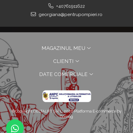
+40761911622
georgiana@pentrupompieri.ro
MAGAZINUL MEU
CLIENTI
DATE COMERCIALE
©Copyright DELTALIFT S.R.L. 2026
Platforma E-commerce by
Gomag