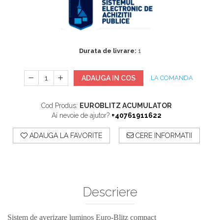
Sisteme De Avertizare
Stingatoare
Accesorii stingatoare, paturi si accesorii
antifoc
Durata de livrare:
1
ADAUGA IN COS
LA COMANDA
Cod Produs:
EUROBLITZ ACUMULATOR
Ai nevoie de ajutor?
+40761911622
ADAUGA LA FAVORITE
CERE INFORMATII
Descriere
Sistem de averizare luminos Euro-Blitz compact