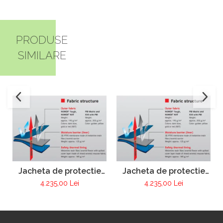
PRODUSE
SIMILARE
Jacheta de protectie
Jacheta de protectie
FIRE MAX 3 albastru
FIRE MAX 3 galben,
4.235,00 Lei
4.235,00 Lei
inchis, NOMEX®
NOMEX® Tought
TOUGHT