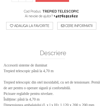
Sisteme De Avertizare
Stingatoare
Cod Produs:
TREPIED TELESCOPIC
Ai nevoie de ajutor?
+40761911622
Accesorii stingatoare, paturi si accesorii
antifoc
ADAUGA LA FAVORITE
CERE INFORMATII
Descriere
Accesorii sisteme de iluminat
Trepied telescopic până la 4,70 m
Trepied telescopic din otel inoxidabil, cu set de tensionare. Pernă
de aer pentru o operare sigură și confortabilă.
Picioare reglabile pentru nivelare.
Înălțime: până la 4,70 m
Dimensiunea ambalajului (L x l x H): 1.120 x 200 x 200 mm