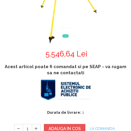
Accesorii
Accesorii generatoare
Aparate de respirat autonome
Camere Termice
Accesorii pentru camere de
termoviziune
Accesorii De Trecere A Apei Si
Spumei
5.546,64 Lei
Furtunuri si accesorii
Detectoare De Gaze
Acest articol poate fi comandat si pe SEAP - va rugam
Accesorii detectare de gaz
sa ne contactati
Dispozitive De Masurare
Radiatii
Diverse Dispozitive De
Masurare
Durata de livrare:
1
Filtre Si Sorburi
Pulberi De Stingere
ADAUGA IN COS
LA COMANDA