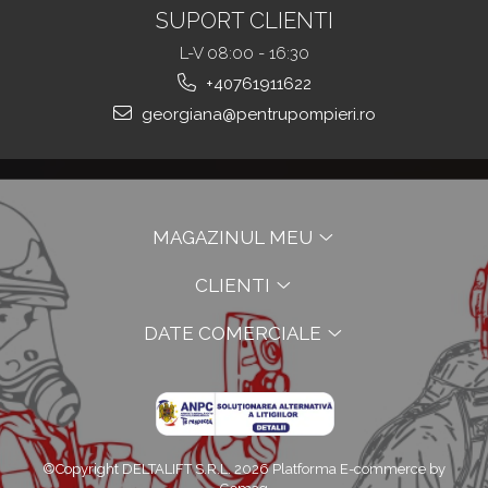
SUPORT CLIENTI
L-V 08:00 - 16:30
+40761911622
georgiana@pentrupompieri.ro
MAGAZINUL MEU
CLIENTI
DATE COMERCIALE
©Copyright DELTALIFT S.R.L. 2026
Platforma E-commerce by