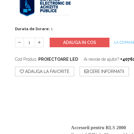
Accesorii
Accesorii generatoare
Aparate de respirat autonome
Camere Termice
Accesorii pentru camere de
Durata de livrare:
1
termoviziune
Accesorii De Trecere A Apei Si
ADAUGA IN COS
LA COMA
Spumei
Furtunuri si accesorii
Cod Produs:
PROIECTOARE LED
Ai nevoie de ajutor?
+4076
Detectoare De Gaze
ADAUGA LA FAVORITE
CERE INFORMATII
Accesorii detectare de gaz
Dispozitive De Masurare
Radiatii
Diverse Dispozitive De
Masurare
Filtre Si Sorburi
Pulberi De Stingere
Accesorii
pentru RLS 2000