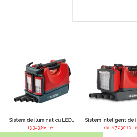
Sistem de iluminat cu LED
Sistem inteligent de 
RLS2000 Lion
cu led RLS 10
13.343,88 Lei
de la 7.030,10 Le