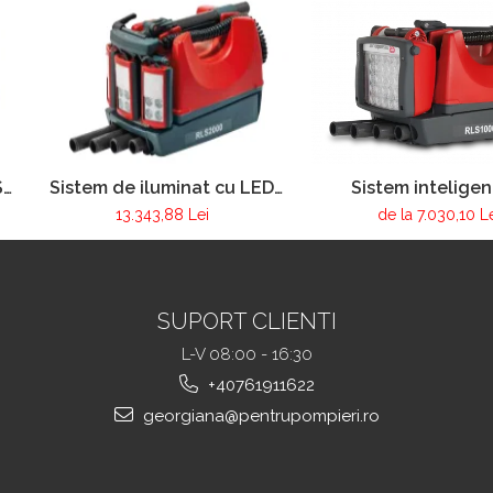
S
Sistem de iluminat cu LED
Sistem inteligen
RLS2000 Lion
iluminare cu led R
13.343,88 Lei
de la 7.030,10 L
SUPORT CLIENTI
L-V 08:00 - 16:30
+40761911622
georgiana@pentrupompieri.ro