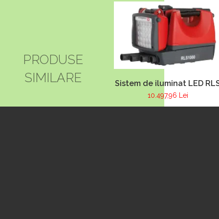
PRODUSE
SIMILARE
Sistem de iluminat LED RL
1000 Lion
10.497,96 Lei