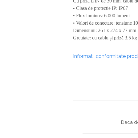
Cu priză DIN de 30 mm, cablu d
Sisteme De Avertizare
• Clasa de protectie IP: IP67
Stingatoare
• Flux luminos: 6.000 lumeni
• Valori de conectare: tensiune
Accesorii stingatoare, paturi si accesorii
antifoc
Dimensiuni: 261 x 274 x 77 mm
Greutate: cu cablu și priză 3,5 kg
Informatii conformitate pro
Daca do