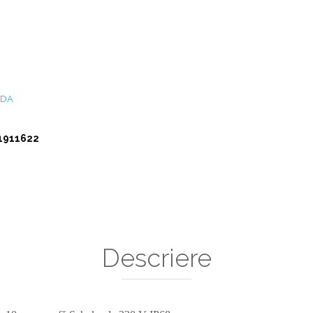
NDA
1911622
Descriere