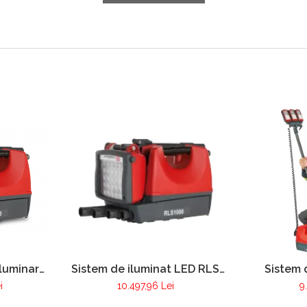
iluminare
Sistem de iluminat LED RLS
Sistem 
00
1000 Lion
i
10.497,96 Lei
9