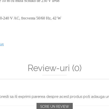
e 10 m cu mufă Schuko de 230 V IP68
 100-240 V AC, frecventa 50/60 Hz, 42 W
dus
Review-uri
(0)
resti sa iti exprimi parerea despre acest produs poti adauga un
SCRIE UN REVIEW