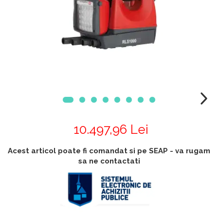
Accesorii
Accesorii generatoare
Aparate de respirat autonome
Camere Termice
Accesorii pentru camere de
termoviziune
Accesorii De Trecere A Apei Si
Spumei
Furtunuri si accesorii
Detectoare De Gaze
Accesorii detectare de gaz
10.497,96 Lei
Dispozitive De Masurare
Radiatii
Acest articol poate fi comandat si pe SEAP - va rugam
Diverse Dispozitive De
sa ne contactati
Masurare
Filtre Si Sorburi
Pulberi De Stingere