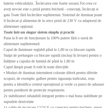
bateria vehiculului) . Încărcarea este foarte usoara.Tot ceea ce
aveți nevoie este o priză pentru brichetă - conectați, încărcați si
gata Toate fără încărcător suplimentar. Sistemul de iluminat poate
fi încărcat și alimentat de la orice priză de 230 V cu adaptorul de
alimentare opțional.
Toate într-un singur sistem simplu și practic
Pana la 8 ore de funcționare la 100% putere fără o sursă de
alimentare suplimentară
Capul de iluminare reglabil până la 1,80 m cu blocare rapida
Stalpi de prelungire cu blocare rapidă (incluși în livrare) pentru o
înălțime a capului de lumină de până la 1,80 m
Capul lămpii poate fi rotit în toate direcțiile
• Moduri de iluminat intermitent colorate diferit pentru diferite
scopuri, de exemplu: galben pentru siguranța traficului, roșu
pentru a identifica centrul operațional și verde ca punct de adunare
pentru purtătorii de protecție respiratorie.
2x stabilizatori rabatabili integrati pentru o mai buna stabilitate pe
suprafete denivelate
1x cablu de incarcare 12/24 V cu conector pentru bricheta, aprox.