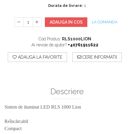
Sisteme De Avertizare
Durata de livrare:
1
Stingatoare
ADAUGA IN COS
LA COMANDA
Accesorii stingatoare, paturi si accesorii
antifoc
Cod Produs:
RLS1000LION
Ai nevoie de ajutor?
+40761911622
ADAUGA LA FAVORITE
CERE INFORMATII
Descriere
Sistem de iluminat LED RLS 1000 Lion
Reîncărcabil
Compact