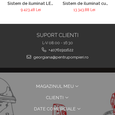
Sistem de iluminat cu
Sistem de iluminat LED
LED RLS2000 Lion
RLS2000
13.343,88 Lei
9.423,48 Lei
SUPORT CLIENTI
L-V 08:00 - 16:30
+40761911622
georgiana@pentrupompieri.ro
MAGAZINUL MEU
CLIENTI
DATE COMERCIALE