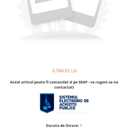
Accesorii
Accesorii pentru camere de
Aparate de respirat autonome
termoviziune
Accesorii de trecere a apei si
spumei
Furtunuri si accesorii
Detectoare de gaze
Accesorii detectare de gaz
Dispozitive de masurare radiatii
Diverse dispozitive de masurare
6.584,82 Lei
Filtre si sorburi
Acest articol poate fi comandat si pe SEAP - va rugam sa ne
Pulberi de stingere
contactati
Sisteme de avertizare
Stingatoare
Accesorii stingatoare, paturi si
accesorii antifoc
Durata de livrare:
1