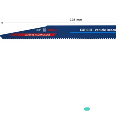
Accesorii
Accesorii generatoare
Aparate de respirat autonome
Camere Termice
Accesorii pentru camere de
termoviziune
Accesorii De Trecere A Apei Si
Spumei
Furtunuri si accesorii
Detectoare De Gaze
Accesorii detectare de gaz
Dispozitive De Masurare
Radiatii
Diverse Dispozitive De
Masurare
Filtre Si Sorburi
Pulberi De Stingere