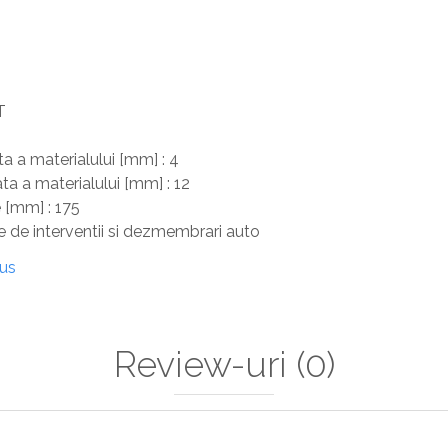
T
a materialului [mm] : 4
 a materialului [mm] : 12
 [mm] : 175
le de interventii si dezmembrari auto
dus
Review-uri
(0)