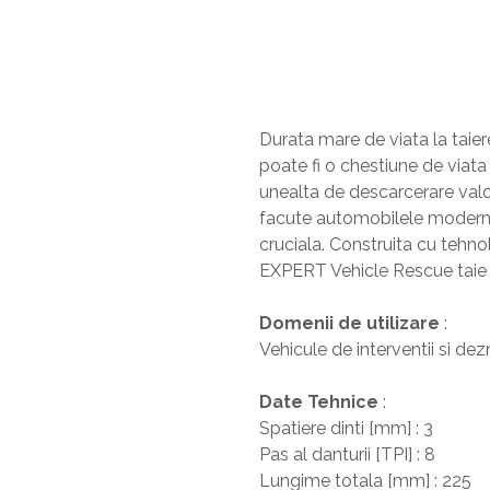
Sisteme De Avertizare
Stingatoare
Accesorii stingatoare, paturi si accesorii
antifoc
Durata mare de viata la taier
poate fi o chestiune de viata
unealta de descarcerare valo
facute automobilele moderne
cruciala. Construita cu tehn
EXPERT Vehicle Rescue taie ra
Domenii de utilizare
:
Vehicule de interventii si d
Date Tehnice
:
Spatiere dinti [mm] : 3
Pas al danturii [TPI] : 8
Lungime totala [mm] : 225