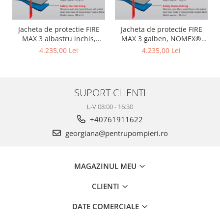
Jacheta de protectie FIRE
Jacheta de protectie FIRE
MAX 3 albastru inchis,
MAX 3 galben, NOMEX®
NOMEX® TOUGHT
Tought
4.235,00 Lei
4.235,00 Lei
SUPORT CLIENTI
L-V 08:00 - 16:30
+40761911622
georgiana@pentrupompieri.ro
MAGAZINUL MEU
CLIENTI
DATE COMERCIALE