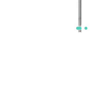
Accesorii
Accesorii generatoare
Aparate de respirat autonome
Camere Termice
Accesorii pentru camere de
termoviziune
Accesorii De Trecere A Apei Si
Spumei
Furtunuri si accesorii
Detectoare De Gaze
Accesorii detectare de gaz
Dispozitive De Masurare
Radiatii
Diverse Dispozitive De
Masurare
Filtre Si Sorburi
Pulberi De Stingere