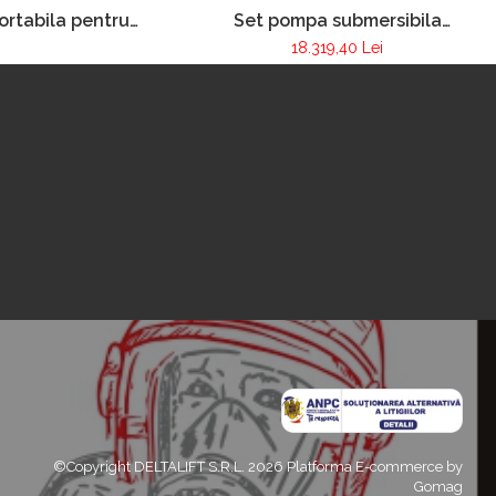
Set pompa submersibila
rtabila pentru
Nautilius 4/1
 incendiilor FOX
18.319,40 Lei
©Copyright DELTALIFT S.R.L. 2026
Platforma E-commerce by
Gomag