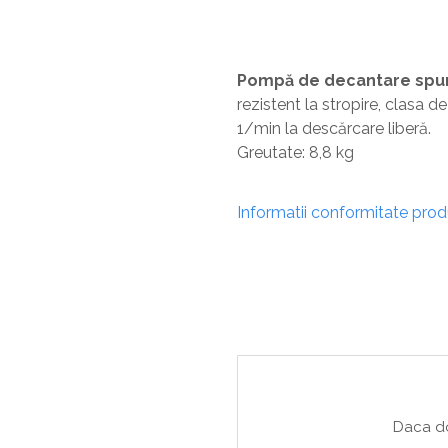
Sisteme De Avertizare
Stingatoare
Accesorii stingatoare, paturi si accesorii
Pompă de decantare spum
antifoc
rezistent la stropire, clasa 
1/min la descărcare liberă.
Greutate: 8,8 kg
Informatii conformitate pro
Daca do