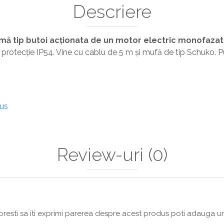
Descriere
ă tip butoi
a
cționat
a
de un motor electric monofazat, 
de protecție IP54. Vine cu cablu de 5 m și mufă de tip Schuko.
dus
Review-uri
(0)
resti sa iti exprimi parerea despre acest produs poti adauga un