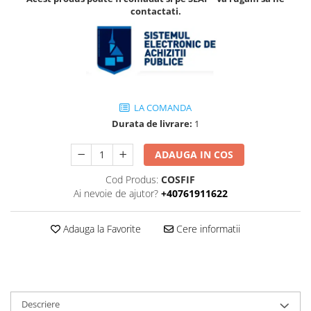
Accesorii
contactati.
Accesorii pentru camere de
Aparate de respirat autonome
termoviziune
Accesorii de trecere a apei si
spumei
Furtunuri si accesorii
Detectoare de gaze
LA COMANDA
Durata de livrare:
1
Accesorii detectare de gaz
Dispozitive de masurare radiatii
ADAUGA IN COS
Diverse dispozitive de masurare
Cod Produs:
COSFIF
Filtre si sorburi
Ai nevoie de ajutor?
+40761911622
Pulberi de stingere
Adauga la Favorite
Cere informatii
Sisteme de avertizare
Stingatoare
Accesorii stingatoare, paturi si
accesorii antifoc
Descriere