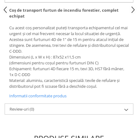
Coș de transport furtun de incendiu forestier, complet
echipat
Cu acest coș personalizat puteți transporta echipamentul cel mai
urgent și cel mai frecvent necesar la locul situației de urgență.
Acestea sunt furtunuri 4D de 1" de 15 m pentru atacul inițial de
stingere. De asemenea, trei tevi de refulare și distribuitorul special
C-DDD.
Dimensiuni (L x W x H) : 87x52 x11,5 cm
(dimensiuni pentru coșul pentru furtunuri DIN C)
Echipament: furtunuri 4D fiecare 15 m, tevi 3D, HS7 fără mâner,
1x D C-DDD
Material: aluminiu, caracteristică specială: tevile de refulare și
distribuitorul pot fi scoase fără a deschide coșul.
Informatii conformitate produs
Review-uri
(0)