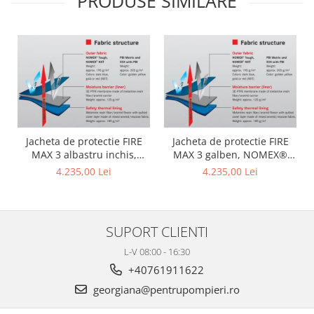
PRODUSE SIMILARE
Jacheta de protectie FIRE
Jacheta de protectie FIRE
MAX 3 albastru inchis,
MAX 3 galben, NOMEX®
NOMEX® TOUGHT
Tought
4.235,00 Lei
4.235,00 Lei
SUPORT CLIENTI
L-V 08:00 - 16:30
+40761911622
georgiana@pentrupompieri.ro