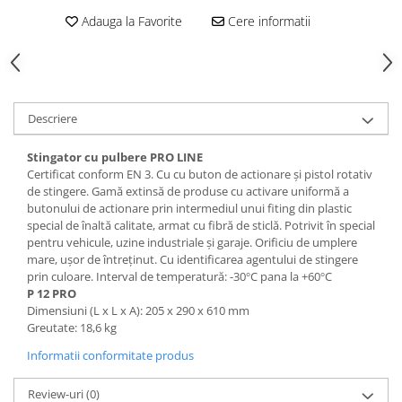
Adauga la Favorite
Cere informatii
Descriere
Stingator cu pulbere PRO LINE
Certificat conform EN 3. Cu cu buton de actionare și pistol rotativ
de stingere. Gamă extinsă de produse cu activare uniformă a
butonului de actionare prin intermediul unui fiting din plastic
special de înaltă calitate, armat cu fibră de sticlă. Potrivit în special
pentru vehicule, uzine industriale și garaje. Orificiu de umplere
mare, ușor de întreținut. Cu identificarea agentului de stingere
prin culoare. Interval de temperatură: -30
C pana la +60
C
°
°
P 12 PRO
Dimensiuni (L x L x A): 205 x 290 x 610 mm
Greutate: 18,6 kg
Informatii conformitate produs
Review-uri
(0)