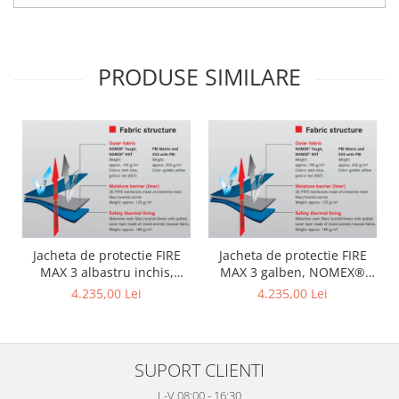
PRODUSE SIMILARE
Jacheta de protectie FIRE
Jacheta de protectie FIRE
MAX 3 albastru inchis,
MAX 3 galben, NOMEX®
NOMEX® TOUGHT
Tought
4.235,00 Lei
4.235,00 Lei
SUPORT CLIENTI
L-V 08:00 - 16:30