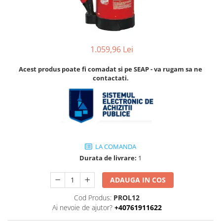
Accesorii
Accesorii pentru camere de
Aparate de respirat autonome
termoviziune
Accesorii de trecere a apei si
spumei
1.059,96 Lei
Furtunuri si accesorii
Acest produs poate fi comadat si pe SEAP - va rugam sa ne
Detectoare de gaze
contactati.
Accesorii detectare de gaz
Dispozitive de masurare radiatii
Diverse dispozitive de masurare
Filtre si sorburi
LA COMANDA
Pulberi de stingere
Durata de livrare:
1
Sisteme de avertizare
Stingatoare
ADAUGA IN COS
Accesorii stingatoare, paturi si
Cod Produs:
PROL12
accesorii antifoc
Ai nevoie de ajutor?
+40761911622