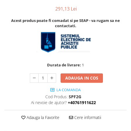
Accesorii
Accesorii pentru camere de
Aparate de respirat autonome
291,13 Lei
termoviziune
Acest produs poate fi comadat si pe SEAP - va rugam sa ne
Accesorii de trecere a apei si
contactati.
spumei
Furtunuri si accesorii
Detectoare de gaze
Accesorii detectare de gaz
Dispozitive de masurare radiatii
Durata de livrare:
1
Diverse dispozitive de masurare
ADAUGA IN COS
Filtre si sorburi
Pulberi de stingere
LA COMANDA
Sisteme de avertizare
Cod Produs:
SPF2G
Ai nevoie de ajutor?
+40761911622
Stingatoare
Accesorii stingatoare, paturi si
Adauga la Favorite
Cere informatii
accesorii antifoc