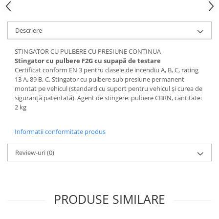
Descriere
STINGATOR CU PULBERE CU PRESIUNE CONTINUA
Stingator
cu pulbere F2G cu supapă de testare
Certificat conform EN 3 pentru clasele de incendiu A, B, C, rating
13 A, 89 B, C. Stingator cu pulbere sub presiune permanent
montat pe vehicul (standard cu suport pentru vehicul și curea de
siguranță patentată). Agent de stingere: pulbere CBRN, cantitate:
2 kg
Informatii conformitate produs
Review-uri
(0)
PRODUSE SIMILARE