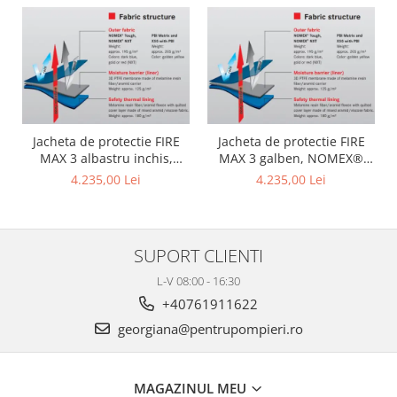
Jacheta de protectie FIRE
Jacheta de protectie FIRE
MAX 3 albastru inchis,
MAX 3 galben, NOMEX®
NOMEX® TOUGHT
Tought
4.235,00 Lei
4.235,00 Lei
SUPORT CLIENTI
L-V 08:00 - 16:30
+40761911622
georgiana@pentrupompieri.ro
MAGAZINUL MEU