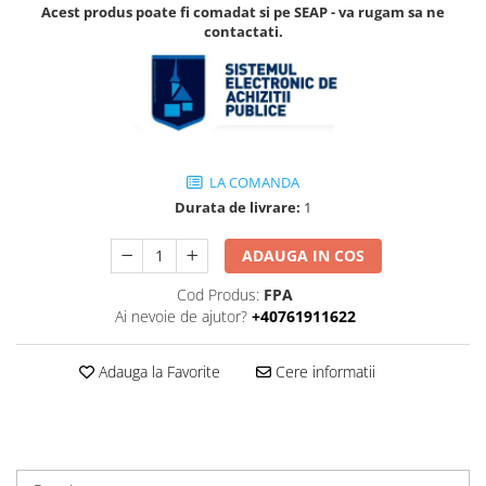
Accesorii
Acest produs poate fi comadat si pe SEAP - va rugam sa ne
Accesorii pentru camere de
Aparate de respirat autonome
contactati.
termoviziune
Accesorii de trecere a apei si
spumei
Furtunuri si accesorii
Detectoare de gaze
LA COMANDA
Accesorii detectare de gaz
Durata de livrare:
1
Dispozitive de masurare radiatii
ADAUGA IN COS
Diverse dispozitive de masurare
Filtre si sorburi
Cod Produs:
FPA
Ai nevoie de ajutor?
+40761911622
Pulberi de stingere
Sisteme de avertizare
Adauga la Favorite
Cere informatii
Stingatoare
Accesorii stingatoare, paturi si
accesorii antifoc