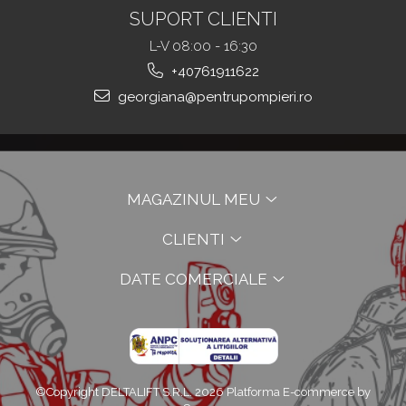
SUPORT CLIENTI
L-V 08:00 - 16:30
+40761911622
georgiana@pentrupompieri.ro
MAGAZINUL MEU
CLIENTI
DATE COMERCIALE
©Copyright DELTALIFT S.R.L. 2026
Platforma E-commerce by