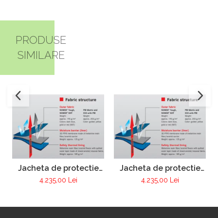
PRODUSE
SIMILARE
Jacheta de protectie
Jacheta de protectie
FIRE MAX 3 albastru
FIRE MAX 3 galben,
4.235,00 Lei
4.235,00 Lei
inchis, NOMEX®
NOMEX® Tought
TOUGHT