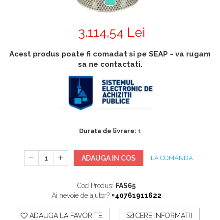
Accesorii
Accesorii generatoare
Aparate de respirat autonome
Camere Termice
3.114,54 Lei
Accesorii pentru camere de
termoviziune
Acest produs poate fi comadat si pe SEAP - va rugam
Accesorii De Trecere A Apei Si
sa ne contactati.
Spumei
Furtunuri si accesorii
Detectoare De Gaze
Accesorii detectare de gaz
Durata de livrare:
1
Dispozitive De Masurare
Radiatii
ADAUGA IN COS
LA COMANDA
Diverse Dispozitive De
Masurare
Cod Produs:
FAS65
Filtre Si Sorburi
Ai nevoie de ajutor?
+40761911622
Pulberi De Stingere
ADAUGA LA FAVORITE
CERE INFORMATII