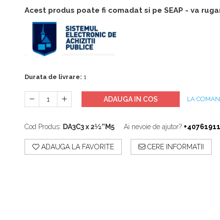
Accesorii
Acest produs poate fi comadat si pe SEAP - va ruga
Accesorii generatoare
Aparate de respirat autonome
Camere Termice
Accesorii pentru camere de
termoviziune
Accesorii De Trecere A Apei Si
Spumei
Durata de livrare:
1
Furtunuri si accesorii
ADAUGA IN COS
LA COMA
Detectoare De Gaze
Accesorii detectare de gaz
Cod Produs:
DA3C3 x 2½”M5
Ai nevoie de ajutor?
+4076191
Dispozitive De Masurare
Radiatii
ADAUGA LA FAVORITE
CERE INFORMATII
Diverse Dispozitive De
Masurare
Filtre Si Sorburi
Pulberi De Stingere