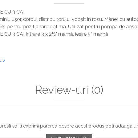
 CU 3 CAI
iniu ușor, corpul distribuitorului vopsit în roșu. Mâner cu aut
 2½" pentru pozitionare optima. Utilizat pentru pompa de absor
U 3 CAI Intrare 3 x 2½" mamă, ieșire 5” mamă
dus
Review-uri
(0)
resti sa iti exprimi parerea despre acest produs poti adauga un