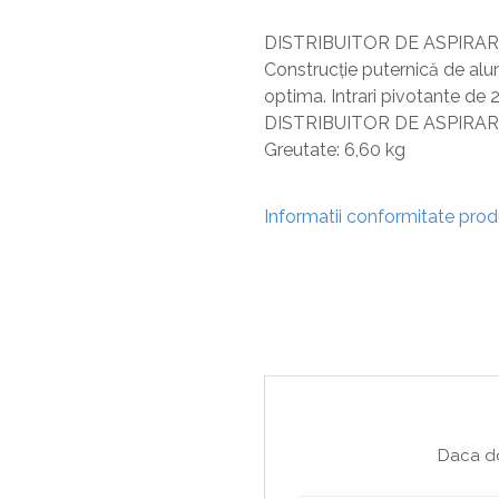
Sisteme De Avertizare
DISTRIBUITOR DE ASPIRARE
Stingatoare
Construcție puternică de alum
Accesorii stingatoare, paturi si accesorii
optima. Intrari pivotante de
antifoc
DISTRIBUITOR DE ASPIRARE C
Greutate: 6,60 kg
Informatii conformitate pro
Daca do