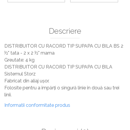
Sisteme De Avertizare
Stingatoare
Accesorii stingatoare, paturi si accesorii
antifoc
Descriere
DISTRIBUITOR CU RACORD TIP SUPAPA CU BILA BS 2
½" tata - 2 x 2 ½" mama
Greutate: 4 kg
DISTRIBUITOR CU RACORD TIP SUPAPA CU BILA
Sistemul Storz
Fabricat din aliaj ușor.
Folosite pentru a împărți o singură linie în două sau trei
linii.
Informatii conformitate produs