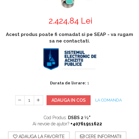
Accesorii
Accesorii generatoare
Aparate de respirat autonome
Camere Termice
2.424,84 Lei
Accesorii pentru camere de
termoviziune
Acest produs poate fi comadat si pe SEAP - va rugam
Accesorii De Trecere A Apei Si
sa ne contactati.
Spumei
Furtunuri si accesorii
Detectoare De Gaze
Accesorii detectare de gaz
Durata de livrare:
1
Dispozitive De Masurare
Radiatii
ADAUGA IN COS
LA COMANDA
Diverse Dispozitive De
Masurare
Cod Produs:
DSBS 2 ½"
Filtre Si Sorburi
Ai nevoie de ajutor?
+40761911622
Pulberi De Stingere
ADAUGA LA FAVORITE
CERE INFORMATII