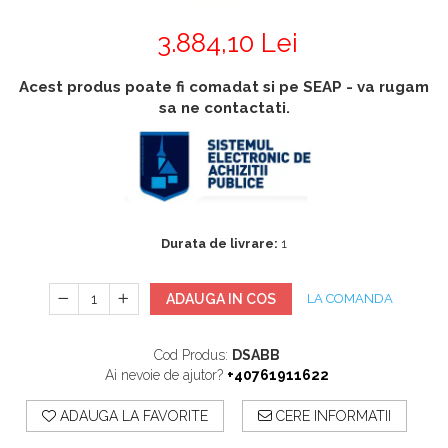
Accesorii
Accesorii generatoare
3.884,10 Lei
Aparate de respirat autonome
Camere Termice
Accesorii pentru camere de
Acest produs poate fi comadat si pe SEAP - va rugam
termoviziune
sa ne contactati.
Accesorii De Trecere A Apei Si
Spumei
Furtunuri si accesorii
Detectoare De Gaze
Durata de livrare:
1
Accesorii detectare de gaz
Dispozitive De Masurare
Radiatii
ADAUGA IN COS
LA COMANDA
Diverse Dispozitive De
Masurare
Cod Produs:
DSABB
Ai nevoie de ajutor?
+40761911622
Filtre Si Sorburi
ADAUGA LA FAVORITE
CERE INFORMATII
Pulberi De Stingere