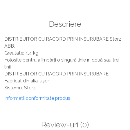
Sisteme De Avertizare
Stingatoare
Descriere
Accesorii stingatoare, paturi si accesorii
antifoc
DISTRIBUITOR CU RACORD PRIN INSURUBARE Storz
ABB.
Greutate: 4,4 kg
Folosite pentru a împărți o singură linie în două sau trei
linii.
DISTRIBUITOR CU RACORD PRIN INSURUBARE
Fabricat din aliaj ușor
Sistemul Storz
Informatii conformitate produs
Review-uri
(0)