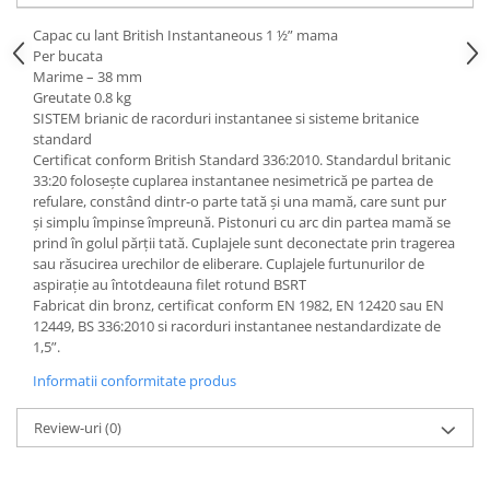
Capac cu lant British Instantaneous 1 ½” mama
Per bucata
Marime – 38 mm
Greutate 0.8 kg
SISTEM brianic de racorduri instantanee si sisteme britanice
standard
Certificat conform British Standard 336:2010. Standardul britanic
33:20 folosește cuplarea instantanee nesimetrică pe partea de
refulare, constând dintr-o parte tată și una mamă, care sunt pur
și simplu împinse împreună. Pistonuri cu arc din partea mamă se
prind în golul părții tată. Cuplajele sunt deconectate prin tragerea
sau răsucirea urechilor de eliberare. Cuplajele furtunurilor de
aspirație au întotdeauna filet rotund BSRT
Fabricat din bronz, certificat conform EN 1982, EN 12420 sau EN
12449, BS 336:2010 si racorduri instantanee nestandardizate de
1,5”.
Informatii conformitate produs
Review-uri
(0)