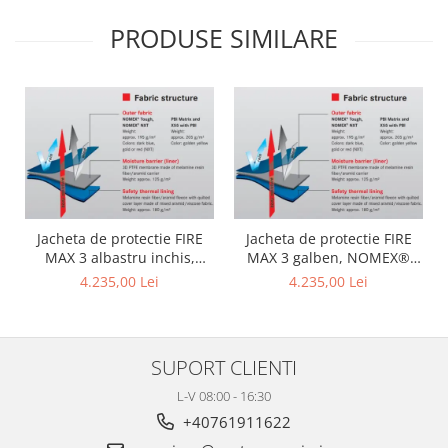
PRODUSE SIMILARE
Jacheta de protectie FIRE
Jacheta de protectie FIRE
MAX 3 albastru inchis,
MAX 3 galben, NOMEX®
NOMEX® TOUGHT
Tought
4.235,00 Lei
4.235,00 Lei
SUPORT CLIENTI
L-V 08:00 - 16:30
+40761911622