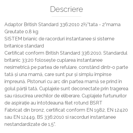
Sisteme De Avertizare
Descriere
Stingatoare
Accesorii stingatoare, paturi si accesorii
Adaptor British Standard 336:2010 2½”tata - 2”mama
antifoc
Greutate 0.8 kg
SISTEM brianic de racorduri instantanee si sisteme
britanice standard
Certificat conform British Standard 336:2010. Standardul
britanic 33:20 folosește cuplarea instantanee
nesimetrică pe partea de refulare, constând dintr-o parte
tată și una mamă, care sunt pur și simplu împinse
împreună. Pistonuri cu arc din partea mamă se prind în
golul părții tată. Cuplajele sunt deconectate prin tragerea
sau răsucirea urechilor de eliberare. Cuplajele furtunurilor
de aspirație au întotdeauna filet rotund BSRT
Fabricat din bronz, certificat conform EN 1982, EN 12420
sau EN 12449, BS 336:2010 si racorduri instantanee
nestandardizate de 1,5”.