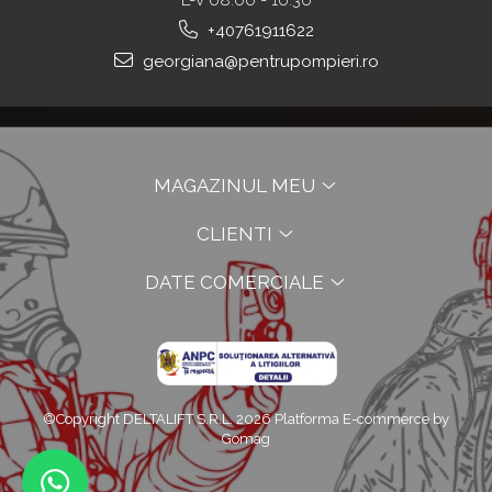
L-V 08:00 - 16:30
+40761911622
georgiana@pentrupompieri.ro
MAGAZINUL MEU
CLIENTI
DATE COMERCIALE
©Copyright DELTALIFT S.R.L. 2026
Platforma E-commerce by
Gomag