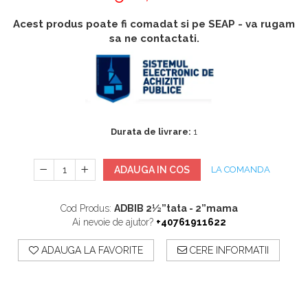
Accesorii
Accesorii generatoare
Acest produs poate fi comadat si pe SEAP - va rugam
Aparate de respirat autonome
Camere Termice
sa ne contactati.
Accesorii pentru camere de
termoviziune
Accesorii De Trecere A Apei Si
Spumei
Furtunuri si accesorii
Durata de livrare:
1
Detectoare De Gaze
Accesorii detectare de gaz
ADAUGA IN COS
LA COMANDA
Dispozitive De Masurare
Radiatii
Cod Produs:
ADBIB 2½”tata - 2”mama
Ai nevoie de ajutor?
+40761911622
Diverse Dispozitive De
Masurare
ADAUGA LA FAVORITE
CERE INFORMATII
Filtre Si Sorburi
Pulberi De Stingere