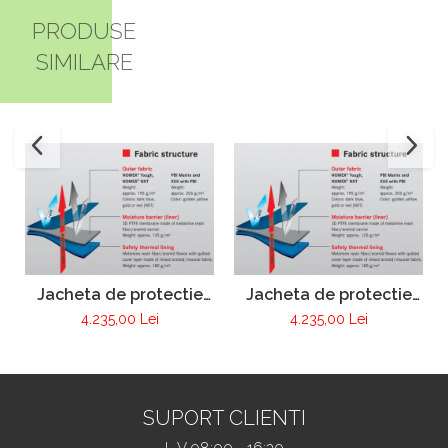
PRODUSE
SIMILARE
Jacheta de protectie
Jacheta de protectie
FIRE MAX 3 albastru
FIRE MAX 3 galben,
4.235,00 Lei
4.235,00 Lei
inchis, NOMEX®
NOMEX® Tought
TOUGHT
SUPORT CLIENTI