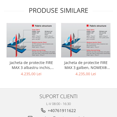
PRODUSE SIMILARE
Jacheta de protectie FIRE
Jacheta de protectie FIRE
MAX 3 albastru inchis,
MAX 3 galben, NOMEX®
NOMEX® TOUGHT
Tought
4.235,00 Lei
4.235,00 Lei
SUPORT CLIENTI
L-V 08:00 - 16:30
+40761911622