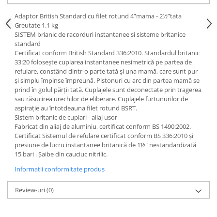
Adaptor British Standard cu filet rotund 4”mama - 2½”tata
Greutate 1.1 kg
SISTEM brianic de racorduri instantanee si sisteme britanice
standard
Certificat conform British Standard 336:2010. Standardul britanic
33:20 folosește cuplarea instantanee nesimetrică pe partea de
refulare, constând dintr-o parte tată și una mamă, care sunt pur
și simplu împinse împreună. Pistonuri cu arc din partea mamă se
prind în golul părții tată. Cuplajele sunt deconectate prin tragerea
sau răsucirea urechilor de eliberare. Cuplajele furtunurilor de
aspirație au întotdeauna filet rotund BSRT.
Sistem britanic de cuplari - aliaj usor
Fabricat din aliaj de aluminiu, certificat conform BS 1490:2002.
Certificat Sistemul de refulare certificat conform BS 336:2010 și
presiune de lucru instantanee britanică de 1½" nestandardizată
15 bari . Șaibe din cauciuc nitrilic.
Informatii conformitate produs
Review-uri
(0)