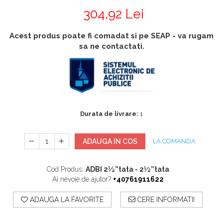
Accesorii
304,92 Lei
Accesorii generatoare
Aparate de respirat autonome
Camere Termice
Acest produs poate fi comadat si pe SEAP - va rugam
Accesorii pentru camere de
sa ne contactati.
termoviziune
Accesorii De Trecere A Apei Si
Spumei
Furtunuri si accesorii
Detectoare De Gaze
Durata de livrare:
1
Accesorii detectare de gaz
Dispozitive De Masurare
ADAUGA IN COS
LA COMANDA
Radiatii
Diverse Dispozitive De
Cod Produs:
ADBI 2½”tata - 2½”tata
Masurare
Ai nevoie de ajutor?
+40761911622
Filtre Si Sorburi
ADAUGA LA FAVORITE
CERE INFORMATII
Pulberi De Stingere