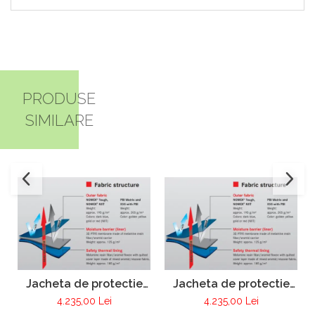
PRODUSE
SIMILARE
Jacheta de protectie
Jacheta de protectie
FIRE MAX 3 albastru
FIRE MAX 3 galben,
4.235,00 Lei
4.235,00 Lei
inchis, NOMEX®
NOMEX® Tought