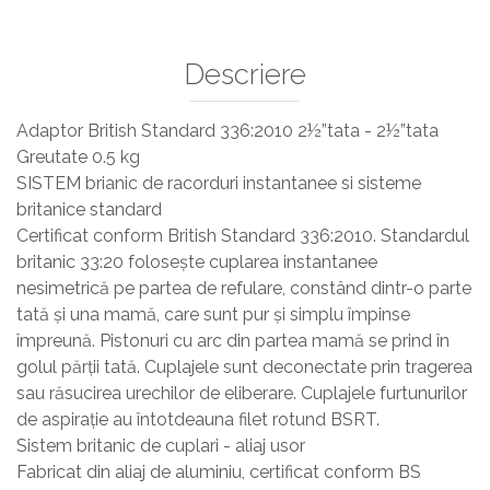
Sisteme De Avertizare
Stingatoare
Descriere
Accesorii stingatoare, paturi si accesorii
antifoc
Adaptor British Standard 336:2010 2½”tata - 2½”tata
Greutate 0.5 kg
SISTEM brianic de racorduri instantanee si sisteme
britanice standard
Certificat conform British Standard 336:2010. Standardul
britanic 33:20 folosește cuplarea instantanee
nesimetrică pe partea de refulare, constând dintr-o parte
tată și una mamă, care sunt pur și simplu împinse
împreună. Pistonuri cu arc din partea mamă se prind în
golul părții tată. Cuplajele sunt deconectate prin tragerea
sau răsucirea urechilor de eliberare. Cuplajele furtunurilor
de aspirație au întotdeauna filet rotund BSRT.
Sistem britanic de cuplari - aliaj usor
Fabricat din aliaj de aluminiu, certificat conform BS