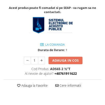
Accesorii
Accesorii pentru camere de
Aparate de respirat autonome
Acest produs poate fi comadat si pe SEAP - va rugam sa ne
termoviziune
contactati.
Accesorii de trecere a apei si
spumei
Furtunuri si accesorii
Detectoare de gaze
Accesorii detectare de gaz
LA COMANDA
Dispozitive de masurare radiatii
Durata de livrare:
1
Diverse dispozitive de masurare
ADAUGA IN COS
Filtre si sorburi
Cod Produs:
ADS65 2 ½”T
Pulberi de stingere
Ai nevoie de ajutor?
+40761911622
Sisteme de avertizare
Stingatoare
Adauga la Favorite
Cere informatii
Accesorii stingatoare, paturi si
accesorii antifoc