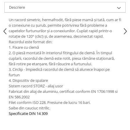
Descriere
Un racord simetric, hermafrodit, fără piese mamă și tată, cum ar fi
o conexiune cu șurub, permite potrivirea fără probleme a
capetelor furtunurilor și a conexiunilor. Cuplat rapid printr-o
rotație de 120° (clic!) și, de asemenea, deconectat rapid.
Racordul este format din:
1. Fixare cu clemă
2. O piesă montată în interiorul fitingului de clemă. În timpul
cuplarii, racordul de clemă este rotit, piesa rămâne staționară,
fără rotire pe etanșare, fără răsucire a furtunului.
3. Circlip - împiedică racordul de clemă să alunece înapoi pe
furtun
4. Dispozitiv de spalare
Sistem racord STORZ - aliaj usor
Fabricat din aliaj de aluminiu, certificat conform EN 1706:1998 si
EN 586.2002
Filet conform ISO 228. Presiune de lucru 16 bari.
Saibe din cauciuc nitrilic.
Specificatie DIN 14 309