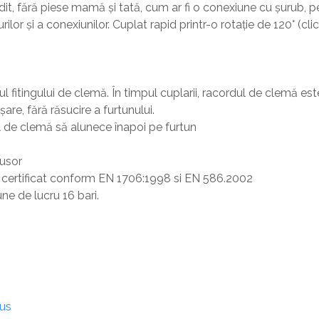
it, fără piese mamă și tată, cum ar fi o conexiune cu șurub, pe
lor și a conexiunilor. Cuplat rapid printr-o rotație de 120° (cli
ul fitingului de clemă. În timpul cuplarii, racordul de clemă es
șare, fără răsucire a furtunului.
ul de clemă să alunece înapoi pe furtun
 usor
u, certificat conform EN 1706:1998 si EN 586.2002
ne de lucru 16 bari.
dus