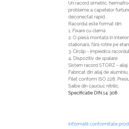
Un racord simetric, hermafrod
Sisteme De Avertizare
probleme a capetelor furtunuri
Stingatoare
deconectat rapid.
Accesorii stingatoare, paturi si accesorii
Racordul este format din:
antifoc
1. Fixare cu clemă
2. O piesă montată în interior
staționară, fără rotire pe etan
3. Circlip - împiedică racord
4. Dispozitiv de spalare
Sistem racord STORZ - aliaj
Fabricat din aliaj de alumini
Filet conform ISO 228. Presiu
Saibe din cauciuc nitrilic.
Specificatie DIN 14 308
Informatii conformitate pro