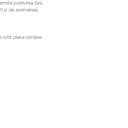
rmite potrivirea fără
c!) și, de asemenea,
te rotit, piesa rămâne