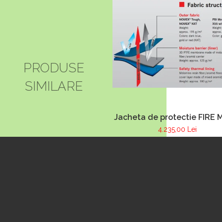
PRODUSE
SIMILARE
Jacheta de protectie FIRE 
albastru inchis, NOMEX
4.235,00 Lei
TOUGHT