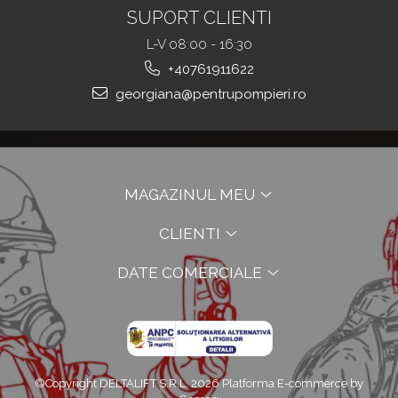
SUPORT CLIENTI
L-V 08:00 - 16:30
+40761911622
georgiana@pentrupompieri.ro
MAGAZINUL MEU
CLIENTI
DATE COMERCIALE
©Copyright DELTALIFT S.R.L. 2026
Platforma E-commerce by