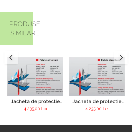
PRODUSE
SIMILARE
Jacheta de protectie
Jacheta de protectie
FIRE MAX 3 albastru
FIRE MAX 3 galben,
4.235,00 Lei
4.235,00 Lei
inchis, NOMEX®
NOMEX® Tought
TOUGHT