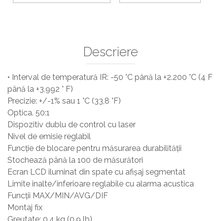
Sisteme De Avertizare
Stingatoare
Accesorii stingatoare, paturi si accesorii
antifoc
Descriere
• Interval de temperatură IR: -50 °C până la +2.200 °C (4 F
până la +3,992 ° F)
Precizie: +/-1% sau 1 °C (33,8 °F)
Optica. 50:1
Dispozitiv dublu de control cu laser
Nivel de emisie reglabil
Funcție de blocare pentru măsurarea durabilității
Stochează până la 100 de măsurători
Ecran LCD iluminat din spate cu afișaj segmentat
Limite inalte/inferioare reglabile cu alarma acustica
Funcții MAX/MIN/AVG/DIF
Montaj fix
Greutate: 0,4 kg (0,9 lb)