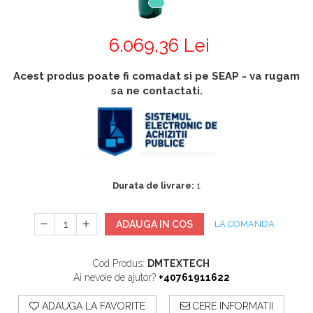
Accesorii
Accesorii generatoare
Aparate de respirat autonome
Camere Termice
6.069,36 Lei
Accesorii pentru camere de
termoviziune
Acest produs poate fi comadat si pe SEAP - va rugam
Accesorii De Trecere A Apei Si
sa ne contactati.
Spumei
Furtunuri si accesorii
Detectoare De Gaze
Accesorii detectare de gaz
Durata de livrare:
1
Dispozitive De Masurare
Radiatii
ADAUGA IN COS
LA COMANDA
Diverse Dispozitive De
Masurare
Cod Produs:
DMTEXTECH
Filtre Si Sorburi
Ai nevoie de ajutor?
+40761911622
Pulberi De Stingere
ADAUGA LA FAVORITE
CERE INFORMATII