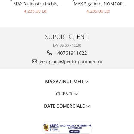
MAX 3 albastru inchis,
MAX 3 galben, NOMEX®
NOMEX® TOUGHT
Tought
4.235,00 Lei
4.235,00 Lei
SUPORT CLIENTI
L-V 08:00 - 16:30
+40761911622
georgiana@pentrupompieri.ro
MAGAZINUL MEU
CLIENTI
DATE COMERCIALE