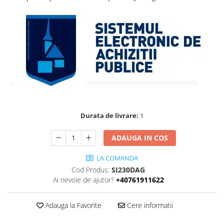
Accesorii
Accesorii pentru camere de
Aparate de respirat autonome
termoviziune
Accesorii de trecere a apei si
spumei
Furtunuri si accesorii
Detectoare de gaze
Accesorii detectare de gaz
Dispozitive de masurare radiatii
Durata de livrare:
1
Diverse dispozitive de masurare
Filtre si sorburi
ADAUGA IN COS
Pulberi de stingere
LA COMANDA
Sisteme de avertizare
Cod Produs:
SI230DAG
Ai nevoie de ajutor?
+40761911622
Stingatoare
Accesorii stingatoare, paturi si
Adauga la Favorite
Cere informatii
accesorii antifoc