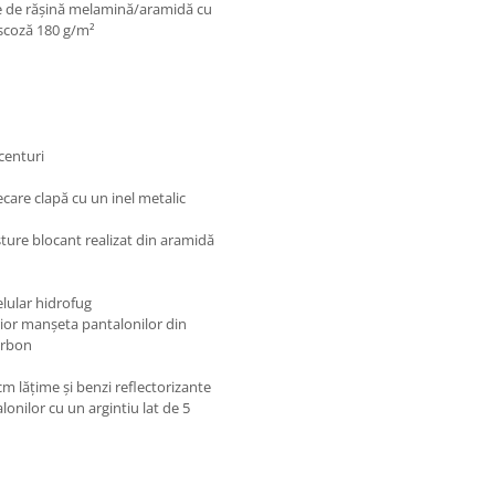
re de rășină melamină/aramidă cu
âscoză 180 g/m²
centuri
ecare clapă cu un inel metalic
ture blocant realizat din aramidă
lular hidrofug
erior manșeta pantalonilor din
arbon
cm lăţime și benzi reflectorizante
lonilor cu un argintiu lat de 5