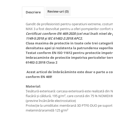
Review-uri
(0)
Descriere
Gandit de profesionisti pentru operatiuni extreme, costu
MAX 3 a fost dezvoltat pentru a oferi pompierilor confort 
Certificat conform EN 469:2020 (cel mai înalt nivel de 
1149-5:2018 și IEC 61482-2:2018 APC2.
Clasa maxima de protectie in toate cele trei categorii
densitatea apei și rezistenta la patrunderea vaporilo
Testat conform EN ISO 11612 pentru protectie impotriv
Imbracaminte de protectie impotriva pericolelor term
61482-2:2018 Clasa 2
Acest articol de îmbrăcăminte este doar o parte a c
conform EN 469!
Material:
Țesătură exterioară: carcasa exterioară este realizată di
flacără și căldură, 195 g/m², care constă din 75 % NOMEX®
(previne încărcările electrostatice)
Protecție la umiditate: membrană 3D PTFE-DUO pe suport n
melamină/aramidă 125 g/m²