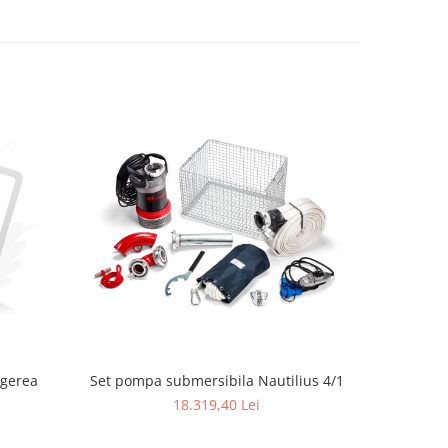
ngerea
Set pompa submersibila Nautilius 4/1
Ferăst
18.319,40 Lei