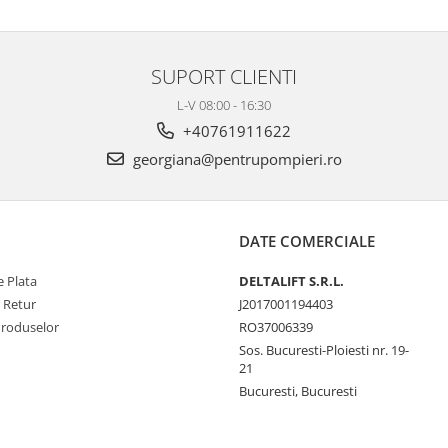
SUPORT CLIENTI
L-V 08:00 - 16:30
+40761911622
georgiana@pentrupompieri.ro
DATE COMERCIALE
 Plata
DELTALIFT S.R.L.
e Retur
J2017001194403
Produselor
RO37006339
Sos. Bucuresti-Ploiesti nr. 19-
21
Bucuresti, Bucuresti