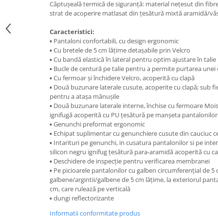
Căptușeală termică de siguranță: material nețesut din fib
strat de acoperire matlasat din țesătură mixtă aramidă/v
Caracteristici:
▪ Pantaloni confortabili, cu design ergonomic
▪ Cu bretele de 5 cm lățime detașabile prin Velcro
▪ Cu bandă elastică în lateral pentru optim ajustare în talie
▪ Bucle de centură pe talie pentru a permite purtarea unei 
▪ Cu fermoar și închidere Velcro, acoperită cu clapă
▪ Două buzunare laterale cusute, acoperite cu clapă; sub fi
pentru a atașa mănușile
▪ Două buzunare laterale interne, închise cu fermoare Mois
ignifugă acoperită cu PU țesătură pe manșeta pantalonilor
▪ Genunchi preformat ergonomic
▪ Echipat suplimentar cu genunchiere cusute din cauciuc ce
▪ Intarituri pe genunchi, in cusatura pantalonilor si pe int
silicon negru ignifug țesătură para-aramidă acoperită cu c
▪ Deschidere de inspecţie pentru verificarea membranei
▪ Pe picioarele pantalonilor cu galben circumferenţial de 5 
galbene/argintii/galbene de 5 cm lățime, la exteriorul panta
cm, care rulează pe verticală
▪ dungi reflectorizante
Informatii conformitate produs