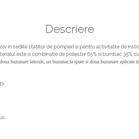
Descriere
siv in sediile statiilor de pompieri si pentru activitatile de instr
 Materialul este o combinatie de poliester 65% si bumbac 35% c
cu doua buzunare laterale, un buzunar la spate si doua buzunare aplicate i
 D
dus