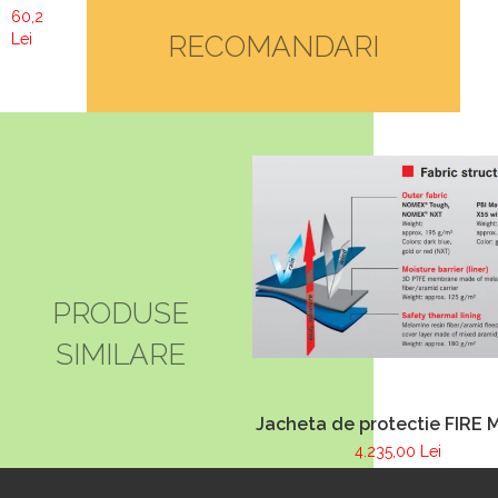
TEXTILA
60,26
RECOMANDARI
Lei
PRODUSE
SIMILARE
Jacheta de protectie FIRE 
albastru inchis, NOMEX
4.235,00 Lei
TOUGHT