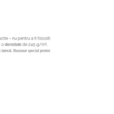
uctie – nu pentru a fi folositi
u o
de 245 g/m
densitate
²
.
n lateral. Buzunar special pentru