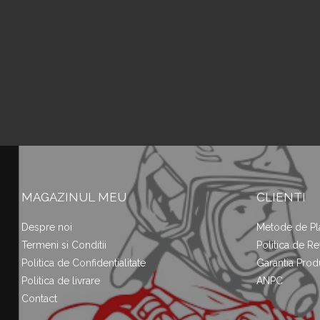
MAGAZINUL MEU
CLIENTI
Despre noi
Metode de Pl
Termeni si Conditii
Politica de Re
Politica de Confidentialitate
Garantia Prod
Politica de livrare
ANPC
Contact