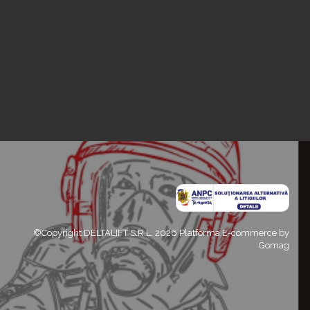
©Copyright DELTALIFT S.R.L. 2026
Platforma E-commerce by
Gomag