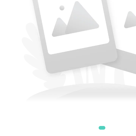
Accesorii
Accesorii generatoare
Aparate de respirat autonome
Camere Termice
Accesorii pentru camere de
termoviziune
Accesorii De Trecere A Apei Si
Spumei
Furtunuri si accesorii
Detectoare De Gaze
Accesorii detectare de gaz
Dispozitive De Masurare
Radiatii
Diverse Dispozitive De
Masurare
Filtre Si Sorburi
Pulberi De Stingere