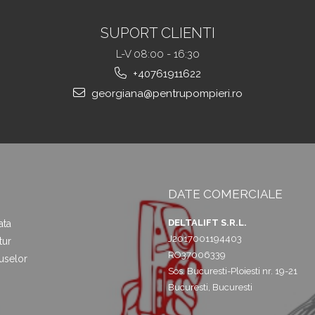
SUPORT CLIENTI
L-V 08:00 - 16:30
+40761911622
georgiana@pentrupompieri.ro
DATE COMERCIALE
DELTALIFT S.R.L.
ata
J2017001194403
tur
RO37006339
uselor
Sos. Bucuresti-Ploiesti nr. 19-21
Bucuresti, Bucuresti