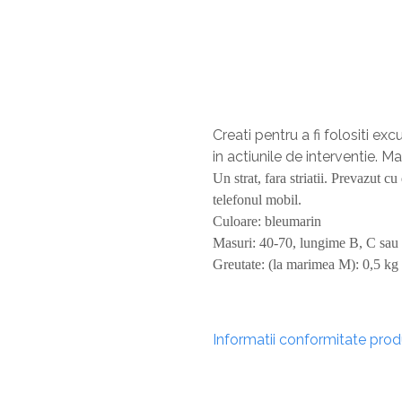
Sisteme De Avertizare
Stingatoare
Accesorii stingatoare, paturi si accesorii
antifoc
Creati pentru a fi folositi excu
in actiunile de interventie.
Un strat, fara striatii. Prevazut 
telefonul mobil.
Culoare: bleumarin
Masuri: 40-70, lungime B, C sau
Greutate: (la marimea M): 0,5 kg
Informatii conformitate pro