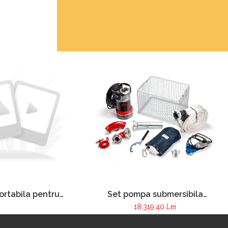
Set pompa submersibila
rtabila pentru
Nautilius 4/1
 incendiilor FOX
18.319,40 Lei