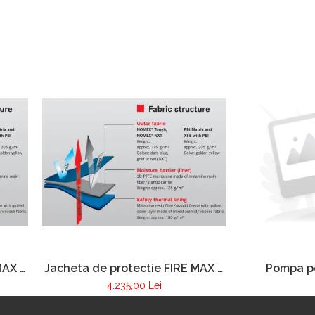
MAX 3
Jacheta de protectie FIRE MAX 3
Pompa po
®
galben, NOMEX® Tought
stingerea
4.235,00 Lei