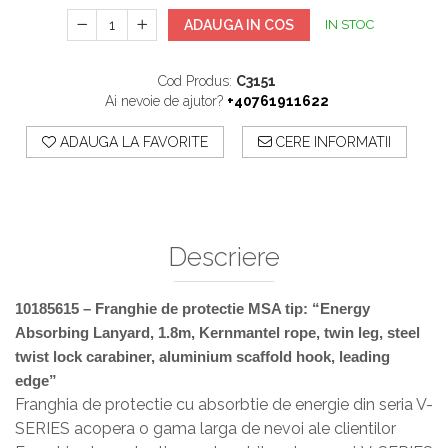
Sisteme De Avertizare
ADAUGA IN COS
IN STOC
Stingatoare
Accesorii stingatoare, paturi si accesorii
Cod Produs:
C3151
antifoc
Ai nevoie de ajutor?
+40761911622
ADAUGA LA FAVORITE
CERE INFORMATII
Descriere
10185615 – Franghie de protectie MSA tip: “Energy
Absorbing Lanyard, 1.8m, Kernmantel rope, twin leg, steel
twist lock carabiner, aluminium scaffold hook, leading
edge”
Franghia de protectie cu absorbtie de energie din seria V-
SERIES acopera o gama larga de nevoi ale clientilor