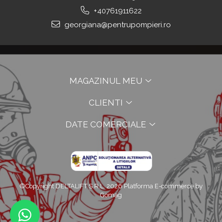
+40761911622
georgiana@pentrupompieri.ro
MAGAZINUL MEU
CLIENTI
DATE COMERCIALE
©Copyright DELTALIFT S.R.L. 2026
Platforma E-commerce by
Gomag