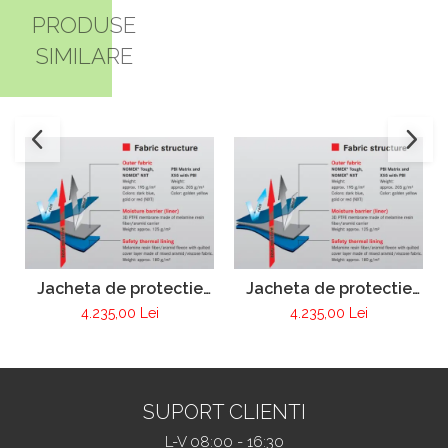
PRODUSE
SIMILARE
Jacheta de protectie
Jacheta de protectie
FIRE MAX 3 albastru
FIRE MAX 3 galben,
4.235,00 Lei
4.235,00 Lei
inchis, NOMEX®
NOMEX® Tought
TOUGHT
SUPORT CLIENTI
L-V 08:00 - 16:30