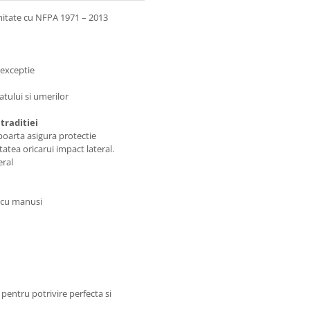
omitate cu NFPA 1971 – 2013
 exceptie
tului si umerilor
traditiei
 poarta asigura protectie
atea oricarui impact lateral.
eral
 cu manusi
pentru potrivire perfecta si