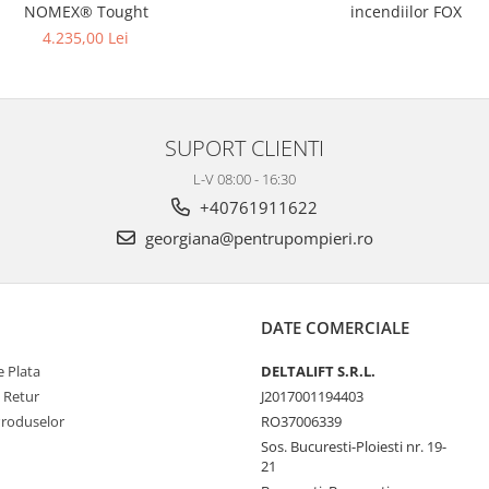
NOMEX® Tought
incendiilor FOX
4.235,00 Lei
SUPORT CLIENTI
L-V 08:00 - 16:30
+40761911622
georgiana@pentrupompieri.ro
DATE COMERCIALE
 Plata
DELTALIFT S.R.L.
e Retur
J2017001194403
Produselor
RO37006339
Sos. Bucuresti-Ploiesti nr. 19-
21