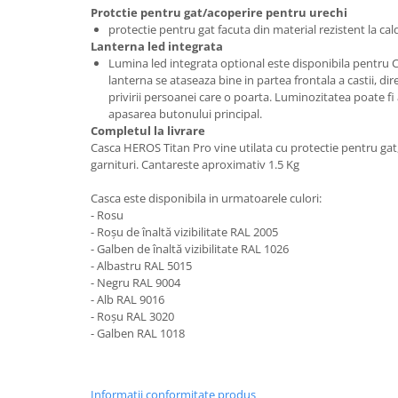
Protctie pentru gat/acoperire pentru urechi
protectie pentru gat facuta din material rezistent la cald
Lanterna led integrata
Lumina led integrata optional este disponibila pentru 
lanterna se ataseaza bine in partea frontala a castii, di
privirii persoanei care o poarta. Luminozitatea poate fi aj
apasarea butonului principal.
Completul la livrare
Casca HEROS Titan Pro vine utilata cu protectie pentru gat, 
garnituri. Cantareste aproximativ 1.5 Kg
Casca este disponibila in urmatoarele culori:
- Rosu
- Roșu de înaltă vizibilitate RAL 2005
- Galben de înaltă vizibilitate RAL 1026
- Albastru RAL 5015
- Negru RAL 9004
- Alb RAL 9016
- Roșu RAL 3020
- Galben RAL 1018
Informatii conformitate produs