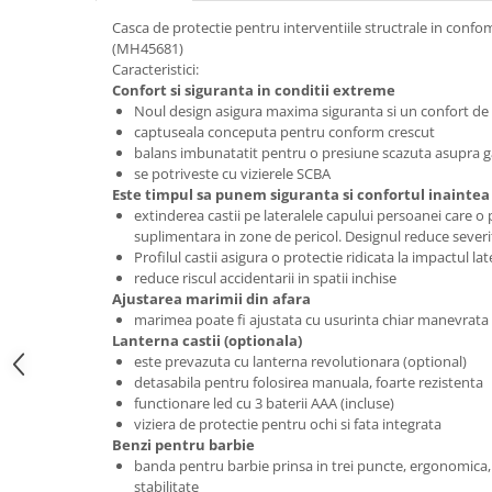
Casca de protectie pentru interventiile structrale in conf
(MH45681)
Caracteristici:
Confort si siguranta in conditii extreme
Noul design asigura maxima siguranta si un confort de
captuseala conceputa pentru conform crescut
balans imbunatatit pentru o presiune scazuta asupra ga
se potriveste cu vizierele SCBA
Este timpul sa punem siguranta si confortul inaintea 
extinderea castii pe lateralele capului persoanei care o
suplimentara in zone de pericol. Designul reduce severit
Profilul castii asigura o protectie ridicata la impactul lat
reduce riscul accidentarii in spatii inchise
Ajustarea marimii din afara
marimea poate fi ajustata cu usurinta chiar manevrata
Lanterna castii (optionala)
este prevazuta cu lanterna revolutionara (optional)
detasabila pentru folosirea manuala, foarte rezistenta
functionare led cu 3 baterii AAA (incluse)
viziera de protectie pentru ochi si fata integrata
Benzi pentru barbie
banda pentru barbie prinsa in trei puncte, ergonomica, 
stabilitate