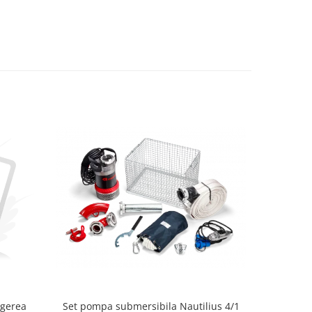
ngerea
Set pompa submersibila Nautilius 4/1
Ferăst