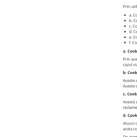
Prin uti
a. C
b. C
c. C
d. C
e. C
f. C
a. Coo
Prin ace
cazul vi
b. Cook
Aceste c
Aceste c
c. Coo
Aceste c
reclame
d. Cook
Atunci 
arata co
De asem