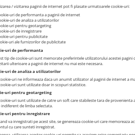
lizarea / vizitarea paginii de internet pot fi plasate urmatoarele cookie-uri:
ookie-uri de performanta a paginii de internet
ookie-uri de analiza a utilizatorilor
ookie-uri pentru geotargeting
ookie-uri de inregistrare
ookie-uri pentru publicitate
ookie-uri ale furnizorilor de publicitate
kie-uri de performanta
st tip de cookie-uri sunt memorate preferintele utilizatorului acestei pagini d
zitarii ulterioare a paginii de internet nu mai este necesara.
ie-uri de analiza a utilizatorilor
ookie-uri ne informeaza daca un anumit utilizator al paginii de internet a mai 
ookie-uri sunt utilizate doar in scopuri statistice.
kie-uri pentru geotargeting
ookie-uri sunt utilizate de catre un soft care stabileste tara de provenienta a 
 indiferent de limba selectata.
ie-uri pentru inregistrare
cand va inregistrati pe acest site, se genereaza cookie-uri care memoreaza ace
ntul cu care sunteti inregistrat.
enea, utilizarea acestor cookie-uri permite sa asociem orice comentariu post