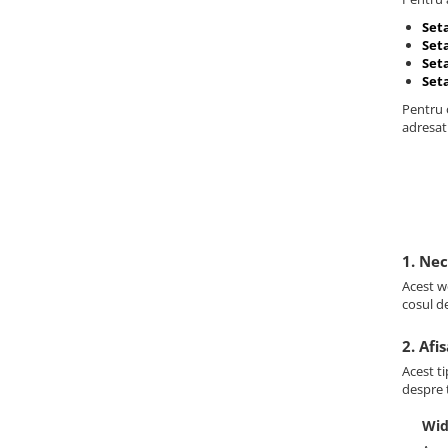
Set
Seta
Set
Set
Pentru o
adresati
1. Ne
Acest we
cosul d
2. Afi
Acest ti
despre t
Wid