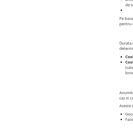
de s
Pe baza
pentru c
Durata d
determi
Coo
Cook
(cat
brow
Anumite 
caz in c
Aceste c
Goog
Face