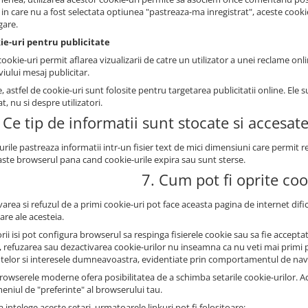
l in care nu a fost selectata optiunea "pastreaza-ma inregistrat", aceste cook
gare.
ie-uri pentru publicitate
ookie-uri permit aflarea vizualizarii de catre un utilizator a unei reclame onli
iului mesaj publicitar.
, astfel de cookie-uri sunt folosite pentru targetarea publicitatii online. E
at, nu si despre utilizatori.
 Ce tip de informatii sunt stocate si accesat
urile pastreaza informatii intr-un fisier text de mici dimensiuni care permit
ste browserul pana cand cookie-urile expira sau sunt sterse.
7. Cum pot fi oprite coo
area si refuzul de a primi cookie-uri pot face aceasta pagina de internet dificil
zare ale acesteia.
orii isi pot configura browserul sa respinga fisierele cookie sau sa fie accep
, refuzarea sau dezactivarea cookie-urilor nu inseamna ca nu veti mai primi pu
ntelor si interesele dumneavoastra, evidentiate prin comportamentul de nav
owserele moderne ofera posibilitatea de a schimba setarile cookie-urilor. Aces
meniul de "preferinte" al browserului tau.
 intelege aceste setari, urmatoarele linkuri pot fi folositoare: