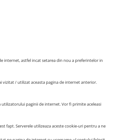
e internet, astfel incat setarea din nou a preferintelor in
vizitat / utilizat aceasta pagina de internet anterior.
utilizatorului paginii de internet. Vor fi primite aceleasi
st fapt. Serverele utilizeaza aceste cookie-uri pentru a ne
at pe pagina de internet cu username-ul contului folosit.