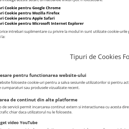
ari Cookie pentru Google Chrome
ri Cookie pentru Mozilla Firefox
ari Cookie pentru Apple Safari
ari Cookie pentru Microsoft Internet Explorer
rice intrebari suplimentare cu privire la modul in sunt utilizate cookie-urile
 la:
Tipuri de Cookies Fo
cesare pentru functionarea website-ului
bsite foloseste cookie-uri pentru a salva sesiunile utilizatorilor si pentru ac
e cumparaturi sau produsele vizualizate recent.
sarea de continut din alte platforme
p de servicii permit incarcarea continut extern si interactiunea cu acesta dire
rafic chiar daca utilizatorul nu le foloseste.
get video YouTube