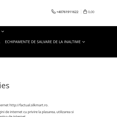
+40761911622
0,00
A
ECHIPAMENTE DE SALVARE DE LA INALTIME
ies
ternet http://factual.silkmart.ro.
i de internet cu privire la plasarea, utilizarea si
agina de internet.