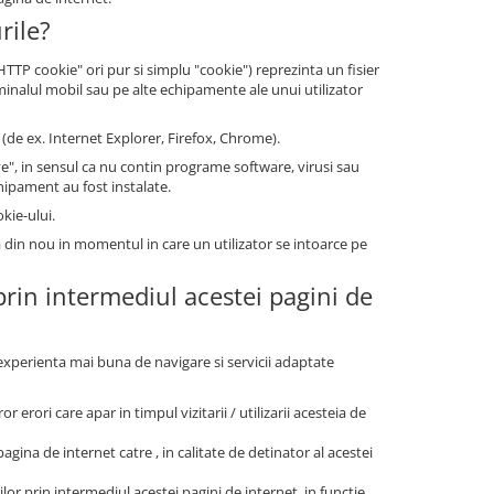
rile?
P cookie" ori pur si simplu "cookie") reprezinta un fisier
minalul mobil sau pe alte echipamente ale unui utilizator
(de ex. Internet Explorer, Firefox, Chrome).
", in sensul ca nu contin programe software, virusi sau
chipament au fost instalate.
kie-ului.
a din nou in momentul in care un utilizator se intoarce pe
 prin intermediul acestei pagini de
o experienta mai buna de navigare si servicii adaptate
r erori care apar in timpul vizitarii / utilizarii acesteia de
agina de internet catre , in calitate de detinator al acestei
ilor prin intermediul acestei pagini de internet, in functie