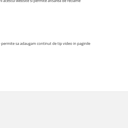
i acestui website si permite afisarea de reclame
e permite sa adaugam continut de tip video in paginile