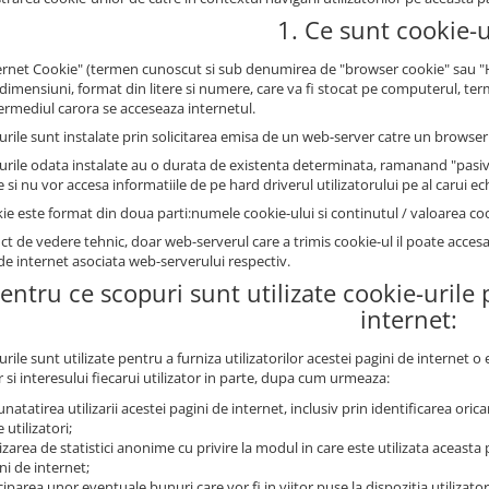
1. Ce sunt cookie-u
ernet Cookie" (termen cunoscut si sub denumirea de "browser cookie" sau "HTT
 dimensiuni, format din litere si numere, care va fi stocat pe computerul, ter
termediul carora se acceseaza internetul.
urile sunt instalate prin solicitarea emisa de un web-server catre un browser 
urile odata instalate au o durata de existenta determinata, ramanand "pasive
si nu vor accesa informatiile de pe hard driverul utilizatorului pe al carui e
ie este format din doua parti:numele cookie-ului si continutul / valoarea coo
ct de vedere tehnic, doar web-serverul care a trimis cookie-ul il poate acces
de internet asociata web-serverului respectiv.
Pentru ce scopuri sunt utilizate cookie-urile
internet:
rile sunt utilizate pentru a furniza utilizatorilor acestei pagini de internet 
 si interesului fiecarui utilizator in parte, dupa cum urmeaza:
natatirea utilizarii acestei pagini de internet, inclusiv prin identificarea oricaro
 utilizatori;
izarea de statistici anonime cu privire la modul in care este utilizata aceasta p
ni de internet;
ciparea unor eventuale bunuri care vor fi in viitor puse la dispozitia utilizator