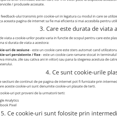
erviciile / produsele accesate.
 feedback-ului transmis prin cookie-uri in legatura cu modul in care se utili
a aceasta pagina de internet sa fie mai eficienta si mai accesibila pentru utili
3. Care este durata de viata 
e viata a cookie-urilor poate varia in functie de scopul pentru care este plas
na si durata de viata a acestora:
kie-uri de sesiune
- este un cookie care este sters automat cand utilizatorul
ie-uri persistente / fixe
- este un cookie care ramane stocat in terminalul
eva minute, zile sau cativa ani in viitor) sau pana la stegerea acestuia de catr
serului.
4. Ce sunt cookie-urile plas
sectiuni de continut de pe pagina de internet pot fi furnizate prin intermedi
are aceste cookie-uri sunt denumite cookie-uri plasate de terti.
ookie-uri pot proveni de la urmatorii terti:
le Analytics
book Pixel
5. Ce cookie-uri sunt folosite prin intermed