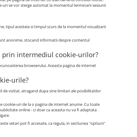
ie-uri se vor sterge automat la momentul terminarii sesiunii
ne, tipul acesteia si timpul scurs de la momentul vizualizarii
le sunt anonime, stocand informatii despre contentul
e prin intermediul cookie-urilor?
 recunoasterea browserului. Aceasta pagina de internet
kie-urile?
 de vizitat, atragand dupa sine limitari ale posibilitatilor
tate cookie-uri de la o pagina de internet anume. Cu toate
blicitate online - ci doar ca aceasta nu va fi adaptata
igare.
te setari pot fi accesate, ca regula, in sectiunea "optiuni"