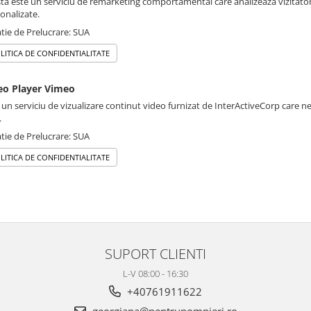
ta este un serviciu de remarketing comportamental care analizeaza vizitatori
onalizate.
tie de Prelucrare: SUA
LITICA DE CONFIDENTIALITATE
eo Player Vimeo
 un serviciu de vizualizare continut video furnizat de InterActiveCorp care n
.
tie de Prelucrare: SUA
LITICA DE CONFIDENTIALITATE
SUPORT CLIENTI
L-V 08:00 - 16:30
+40761911622