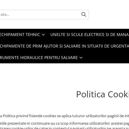
ECHIPAMENT TEHNIC
UNELTE SI SCULE ELECTRICE SI DE MANA
CHIPAMENTE DE PRIM AJUTOR SI SALVARE IN SITUATII DE URGENT
TRUMENTE HIDRAULICE PENTRU SALVARE
Politica Cook
 Politica privind fisierele cookies se aplica tuturor utilizatorilor paginii de in
iile prezentate in continuare au ca scop informarea utilizatorilor acestei pagin
rarea cookie-urilor de catre in contextul navigarii utilizatorilor pe aceasta p