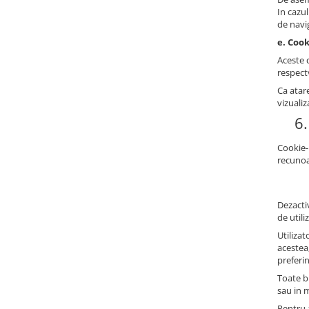
In cazu
de navi
e. Cook
Aceste c
respectv
Ca atare
vizualiz
6.
Cookie-
recunoa
Dezactiv
de utili
Utilizat
acestea
preferi
Toate br
sau in 
Pentru a