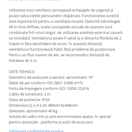
Utilizarea unui ventilator protejează echipajele de urgență și
poate salva viețile persoanelor dispărute. Funcționarea corectă
este importantă pentru o ventilație reușită. Datorită tehnologiei
All In One Airflow, toate conceptele actuale de operare sunt
combinate într-unul singur, iar utilizarea acesteia este mai ușoară
ca niciodată. Ventilatorul poate fi setat la o distanta flexibila de 2
trepte in fata deschiderii de acces. În această distanță,
ventilatorul funcționează fiabil, fără probleme de poziționare.
Pentru un flux maxim de aer, se recomandă o distanță de
instalare de 2 m.
DATE TEHNICE
Diametrul de evacuare a aerului: aproximativ 16”
Debit de aer conform ISO 5801: 5.606 m³/h
Forța de împingere conform ISO 13350: 25,8 N
Cablu de conectare: 2 m
Clasa de protectie: IP54
Dimensiuni (L x A x A): 489x613x448mm
Greutate: aproximativ 40 kg
Soluție de cadru mic și care economisește spațiu, în special
pentru autoscări . platforme și scări de evacuare.
Informatii conformitate produs