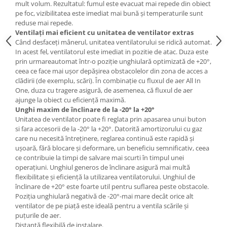
mult volum. Rezultatul: fumul este evacuat mai repede din obiect
pe foc, vizibilitatea este imediat mai bună și temperaturile sunt
reduse mai repede.
Ventilați mai eficient cu unitatea de ventilator extras
Când desfaceți mânerul, unitatea ventilatorului se ridică automat.
In acest fel, ventilatorul este imediat in pozitie de atac. Duza este
prin urmareautomat într-o poziție unghiulară optimizată de +20°,
ceea ce face mai ușor depășirea obstacolelor din zona de acces a
clădirii (de exemplu, scări). În combinație cu fluxul de aer All In
One, duza cu tragere asigură, de asemenea, că fluxul de aer
ajunge la obiect cu eficiență maximă.
Unghi maxim de înclinare de la -20° la +20°
Unitatea de ventilator poate fi reglata prin apasarea unui buton
si fara accesorii de la -20° la +20°. Datorită amortizorului cu gaz
care nu necesită întreținere, reglarea continuă este rapidă și
ușoară, fără blocare și deformare, un beneficiu semnificativ, ceea
ce contribuie la timpi de salvare mai scurti în timpul unei
operațiuni. Unghiul generos de înclinare asigură mai multă
flexibilitate și eficiență la utilizarea ventilatorului. Unghiul de
înclinare de +20° este foarte util pentru suflarea peste obstacole.
Poziția unghiulară negativă de -20°-mai mare decât orice alt
ventilator de pe piață este ideală pentru a ventila scările și
puțurile de aer.
Distanță flexibilă de instalare.