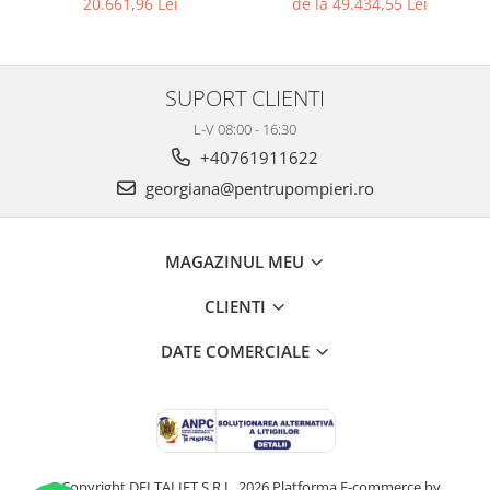
20.661,96 Lei
de la 49.434,55 Lei
A-1-1 - cu dispozitiv
pulverizare apa
SUPORT CLIENTI
L-V 08:00 - 16:30
+40761911622
georgiana@pentrupompieri.ro
MAGAZINUL MEU
CLIENTI
DATE COMERCIALE
©Copyright DELTALIFT S.R.L. 2026
Platforma E-commerce by