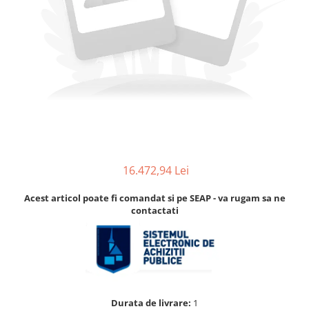
Accesorii
Accesorii pentru camere de
Aparate de respirat autonome
termoviziune
Accesorii de trecere a apei si
spumei
Furtunuri si accesorii
Detectoare de gaze
Accesorii detectare de gaz
Dispozitive de masurare radiatii
Diverse dispozitive de masurare
16.472,94 Lei
Filtre si sorburi
Acest articol poate fi comandat si pe SEAP - va rugam sa ne
Pulberi de stingere
contactati
Sisteme de avertizare
Stingatoare
Accesorii stingatoare, paturi si
accesorii antifoc
Durata de livrare:
1