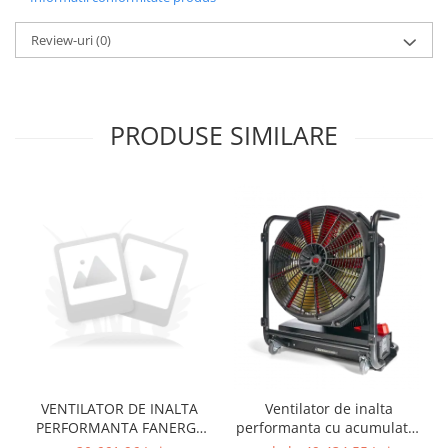
Review-uri
(0)
PRODUSE SIMILARE
VENTILATOR DE INALTA
Ventilator de inalta
PERFORMANTA FANERGY
performanta cu acumulator
V16 cu motor HONDA
RTE AX B16 DIN 14963-EM-