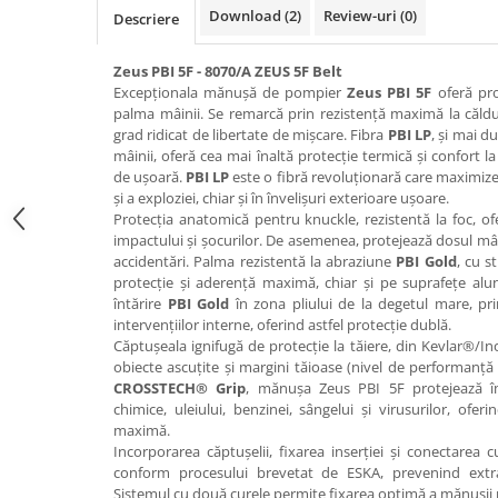
Download (2)
Review-uri
(0)
Descriere
Zeus PBI 5F - 8070/A ZEUS 5F Belt
Excepționala mănușă de pompier
Zeus PBI 5F
oferă pro
palma mâinii. Se remarcă prin rezistență maximă la căldur
grad ridicat de libertate de mișcare. Fibra
PBI LP
, și mai d
mâinii, oferă cea mai înaltă protecție termică și confort
de ușoară.
PBI LP
este o fibră revoluționară care maximizea
și a exploziei, chiar și în învelișuri exterioare ușoare.
Protecția anatomică pentru knuckle, rezistentă la foc, of
impactului și șocurilor. De asemenea, protejează dosul mâi
accidentări. Palma rezistentă la abraziune
PBI Gold
, cu s
protecție și aderență maximă, chiar și pe suprafețe al
întărire
PBI Gold
în zona pliului de la degetul mare, pr
intervențiilor interne, oferind astfel protecție dublă.
Căptușeala ignifugă de protecție la tăiere, din Kevlar®/I
obiecte ascuțite și margini tăioase (nivel de performanță 
CROSSTECH® Grip
, mănușa Zeus PBI 5F protejează îm
chimice, uleiului, benzinei, sângelui și virusurilor, oferi
maximă.
Incorporarea căptușelii, fixarea inserției și conectarea c
conform procesului brevetat de ESKA, prevenind extrag
Sistemul cu două curele permite fixarea optimă a mănușii 