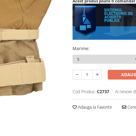
Acest produs poate fi comandat 
Marime
:
ADAUG
Cod Produs:
C2737
Ai nevoie d
Adauga la Favorite
Cere 