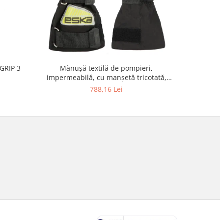
NOU
GRIP 3
Mănușă l
Mănușă textilă de pompieri,
atac
impermeabilă, cu manșetă tricotată,
Phönix-E 5F Knit Cuff
788,16 Lei