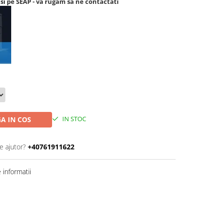
si pe SEAP - va rugam sa ne contactati
IN STOC
A IN COS
e ajutor?
+40761911622
informatii