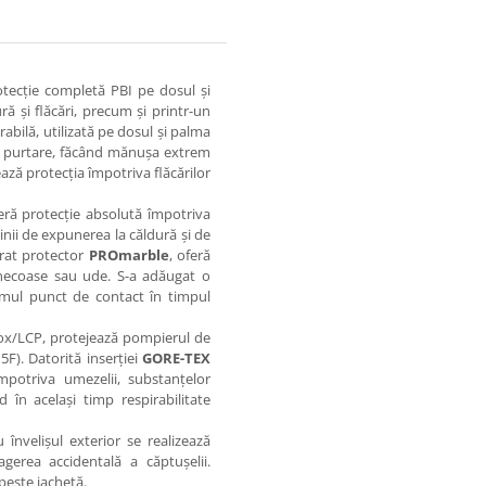
tecție completă PBI pe dosul și
ă și flăcări, precum și printr-un
urabilă, utilizată pe dosul și palma
 la purtare, făcând mănușa extrem
ză protecția împotriva flăcărilor
eră protecție absolută împotriva
nii de expunerea la căldură și de
trat protector
PROmarble
, oferă
unecoase sau ude. S-a adăugat o
imul punct de contact în timpul
nox/LCP, protejează pompierul de
5F). Datorită inserției
GORE-TEX
potriva umezelii, substanțelor
nd în același timp respirabilitate
u învelișul exterior se realizează
erea accidentală a căptușelii.
peste jachetă.