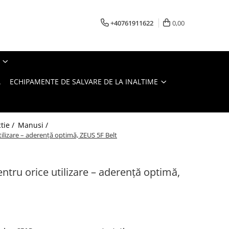
+40761911622
0,00
A
ECHIPAMENTE DE SALVARE DE LA INALTIME
tie /
Manusi /
lizare – aderență optimă, ZEUS 5F Belt
tru orice utilizare – aderență optimă,